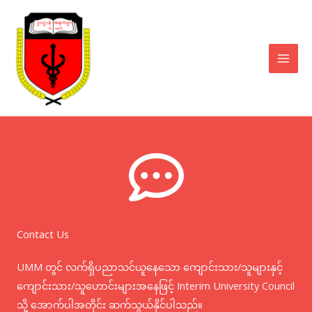
Skip
to
content
Contact Us
UMM တွင် လက်ရှိပညာသင်ယူနေသော ကျောင်းသား/သူများနှင့်
ကျောင်းသား/သူဟောင်းများအနေဖြင့် Interim University Council
သို့ အောက်ပါအတိုင်း ဆက်သွယ်နိုင်ပါသည်။