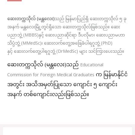
ဆေးတက္ကသိုလ် (မန္တလေး)
သည် မြန်မာပြည်ရှိ ဆေးတက္ကသိုလ် ၅ ခု
အနက် မန္တလေးမြို့တွင်ရှိသော ဆေးတက္ကသိုလ်ဖြစ်သည်။ ဆေး
ပညာဘွဲ့ (MBBS)နှင့် ဆေးပညာဆိုင်ရာ ဒီပလိုမာ၊ ဆေးပညာမဟာ
သိပ္ပံဘွဲ့ (MMedSc)၊ ဆေးလက်တွေ့အခြေခံပါရဂူဘွဲ့ (PhD)
နှင့် ဆေးလက်တွေ့ပါရဂူဘွဲ့ (DrMedSc) များ သင်ကြားပေးသည်။
ဆေးတက္ကသိုလ် (မန္တလေး)သည်
Educational
Commission for Foreign Medical Graduates
က မြန်မာနိုင်ငံ
အတွင်း အသိအမှတ်ပြုသော ကျောင်း ၅ ကျောင်း
အနက် တစ်ကျောင်းလည်းဖြစ်သည်။